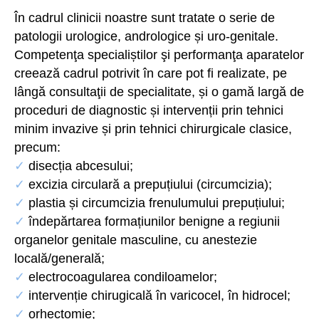
În cadrul clinicii noastre sunt tratate o serie de
patologii urologice, andrologice și uro-genitale.
Competenţa specialiștilor şi performanţa aparatelor
creează cadrul potrivit în care pot fi realizate, pe
lângă consultaţii de specialitate, și o gamă largă de
proceduri de diagnostic și intervenții prin tehnici
minim invazive și prin tehnici chirurgicale clasice,
precum:
✓
disecția abcesului;
✓
excizia circulară a prepuțiului (circumcizia);
✓
plastia și circumcizia frenulumului prepuțiului;
✓
îndepărtarea formațiunilor benigne a regiunii
organelor genitale masculine, cu anestezie
locală/generală;
✓
electrocoagularea condiloamelor;
✓
intervenție chirugicală în varicocel, în hidrocel;
✓
orhectomie;