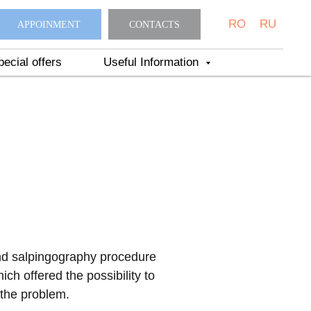
RO
RU
APPOINMENT
CONTACTS
pecial offers
Useful Information
ound salpingography procedure
h offered the possibility to
 the problem.