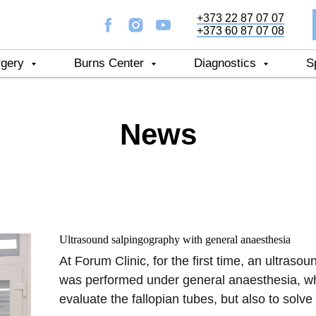
+373 22 87 07 07
+373 60 87 07 08
rgery
Burns Center
Diagnostics
S
News
Ultrasound salpingography with general anaesthesia
At Forum Clinic, for the first time, an ultras
was performed under general anaesthesia, whic
evaluate the fallopian tubes, but also to solve