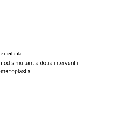
ie medicală
 mod simultan, a două intervenții
omenoplastia.