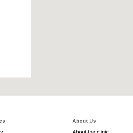
es
About Us
py
About the clinic