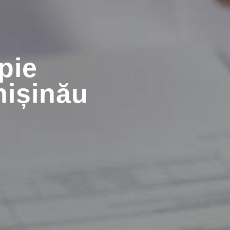
pie
hișinău