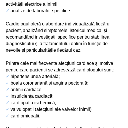
activității electrice a inimii;
✓
analize de laborator specifice.
Cardiologul oferă o abordare individualizată fiecărui
pacient, analizând simptomele, istoricul medical și
recomandând investigații specifice pentru stabilirea
diagnosticului și a tratamentului optim în funcție de
nevoile și particularitățile fiecărui caz.
Printre cele mai frecvente afecțiuni cardiace și motive
pentru care pacienții se adresează cardiologului sunt:
✓
hipertensiunea arterială;
✓
boala coronariană și angina pectorală;
✓
aritmii cardiace;
✓
insuficiența cardiacă;
✓
cardiopatia ischemică;
✓
valvulopatii (afecțiuni ale valvelor inimii);
✓
cardiomiopatii.