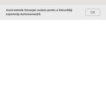
Programează-te
Acest website foloseşte cookies pentru a îmbunătăţi
OK
experienţa dumneavoastră.