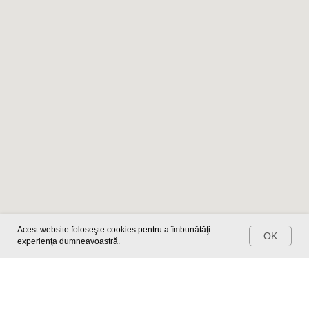
Записаться на прием
Acest website foloseşte cookies pentru a îmbunătăţi
OK
experienţa dumneavoastră.